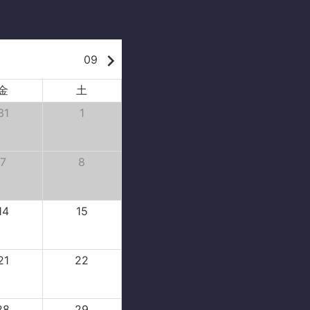
keyboard_arrow_right
09
金
土
31
1
7
8
14
15
21
22
28
29