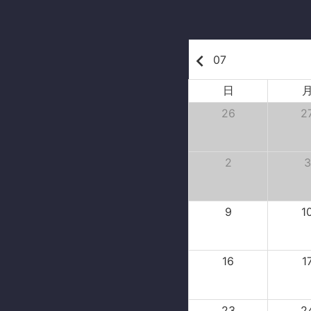
keyboard_arrow_left
07
日
26
2
2
3
9
1
16
1
23
2